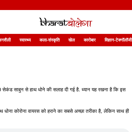
 फ़ीचर. भारत बोलेगा हिंदी न्यूज़ वेबसाइट India: News, Views, Info, Trends & P
भारत बोलेगा
वनशैली
स्वास्थ्य
कला-संस्कृति
खेल
कारोबार
विज्ञान-टेक्नॉलॉजी
सेकंड साबुन से हाथ धोने की सलाह दी गई है. ध्यान यह रखना है कि इस
हाथ धोना कोरोना वायरस को हराने का सबसे अच्छा तरीका है, लेकिन साथ ही