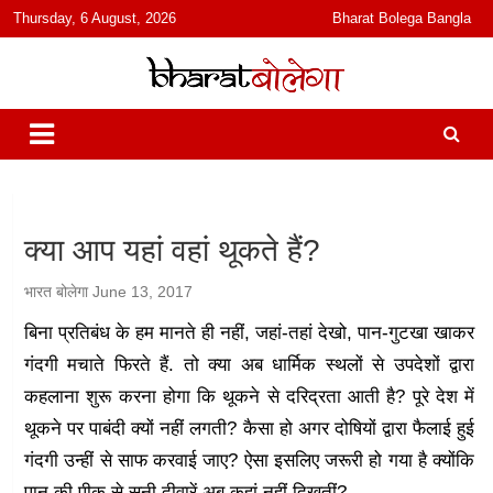
content
Thursday, 6 August, 2026
Bharat Bolega Bangla
हिंदी में समाचार, विचार, ऑडियो, वीडियो और फ़ीचर. भारत बोलेगा हिंदी न्यूज़ वेबसाइट
भारत बोलेगा
India: News, Views, Info, Trends & Podcast I जानकारी भी समझदारी भी
और पॉडकास्ट
क्या आप यहां वहां थूकते हैं?
भारत बोलेगा
June 13, 2017
बिना प्रतिबंध के हम मानते ही नहीं, जहां-तहां देखो, पान-गुटखा खाकर
गंदगी मचाते फिरते हैं. तो क्या अब धार्मिक स्थलों से उपदेशों द्वारा
कहलाना शुरू करना होगा कि थूकने से दरिद्रता आती है? पूरे देश में
थूकने पर पाबंदी क्यों नहीं लगती? कैसा हो अगर दोषियों द्वारा फैलाई हुई
गंदगी उन्हीं से साफ करवाई जाए? ऐसा इसलिए जरूरी हो गया है क्योंकि
पान की पीक से सनी दीवारें अब कहां नहीं दिखतीं?