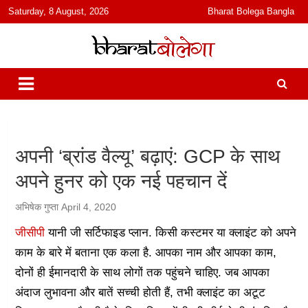
content
Saturday, 8 August, 2026
Bharat Bolega Bangla
हिंदी में समाचार, विचार, ऑडियो, वीडियो और फ़ीचर. भारत बोलेगा हिंदी न्यूज़ वेबसाइट
भारत बोलेगा
India: News, Views, Info, Trends & Podcast I जानकारी भी समझदारी भी
और पॉडकास्ट
अपनी ‘ब्रांड वैल्यू’ बढ़ाएं: GCP के साथ
अपने हुनर को एक नई पहचान दें
अभिषेक गुप्ता
April 4, 2020
जीसीपी
यानी जी सर्टिफाइड प्लान. किसी कस्टमर या क्लाइंट को अपने
काम के बारे में बताना एक कला है. आपका नाम और आपका काम,
दोनों ही ईमानदारी के साथ लोगों तक पहुंचने चाहिए. जब आपका
अंदाज लुभावना और बातें सच्ची होती हैं, तभी क्लाइंट का अटूट