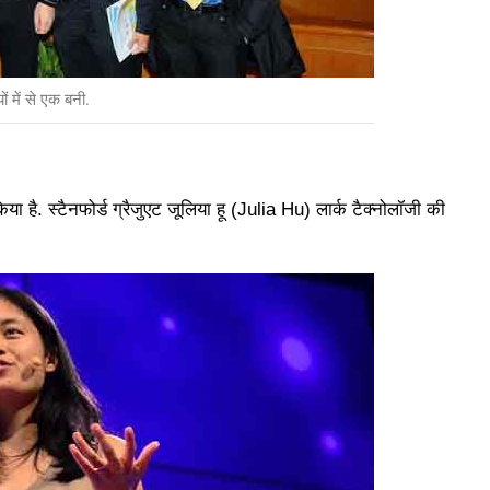
ों में से एक बनी.
किया है. स्टैनफोर्ड ग्रैजुएट जूलिया हू (Julia Hu) लार्क टैक्नोलॉजी की