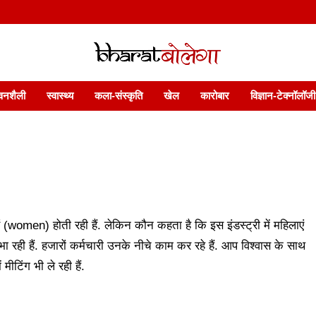
 फ़ीचर. भारत बोलेगा हिंदी न्यूज़ वेबसाइट India: News, Views, Info, Trends & P
भारत बोलेगा
वनशैली
स्वास्थ्य
कला-संस्कृति
खेल
कारोबार
विज्ञान-टेक्नॉलॉजी
ं (women) होती रही हैं. लेकिन कौन कहता है कि इस इंडस्ट्री में महिलाएं
ा रही हैं. हजारों कर्मचारी उनके नीचे काम कर रहे हैं. आप विश्वास के साथ
मीटिंग भी ले रही हैं.