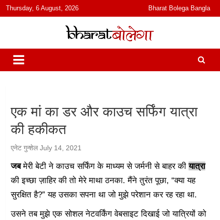
content
Thursday, 6 August, 2026
Bharat Bolega Bangla
हिंदी में समाचार, विचार, ऑडियो, वीडियो और फ़ीचर. भारत बोलेगा हिंदी न्यूज़ वेबसाइट
भारत बोलेगा
India: News, Views, Info, Trends & Podcast I जानकारी भी समझदारी भी
और पॉडकास्ट
एक मां का डर और काउच सर्फिंग यात्रा
की हकीकत
एनेट गुन्शेल
July 14, 2021
जब
मेरी बेटी ने काउच सर्फिंग के माध्यम से जर्मनी से बाहर की
यात्रा
की इच्छा ज़ाहिर की तो मेरे माथा ठनका. मैंने तुरंत पूछा, “क्या यह
सुरक्षित है?” यह उसका सपना था जो मुझे परेशान कर रह रहा था.
उसने तब मुझे एक सोशल नेटवर्किंग वेबसाइट दिखाई जो यात्रियों को